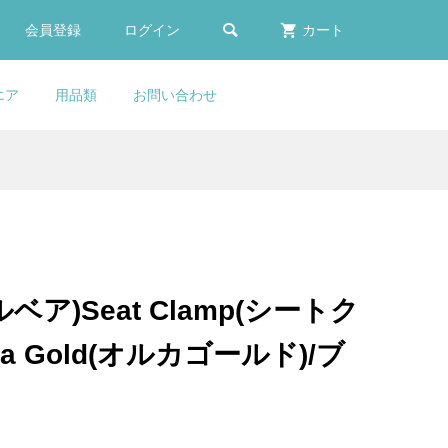

会員登録
ログイン
カート
エア
用品類
お問い合わせ
w
E
ふく
イ
COLNAGO(コルナゴ)XP19
LOOK(ルック)795 BLADE
KASHIMAX(カシマック
FACTOR(ファクター)Water
ット
カー
ト
(ボ
ター
エクスパンダー(カーボンス
RS(ブレードアールエス)カー
ス)FIVE GOLD(ファイブゴー
Bottle(ウォーターボトル)(ブ
..
..
..
..
..
テア用 / 1″)
ボンフレームセット(2023/...
ルド)サドル(加島サドル/FG...
ラック)
¥12,252
¥950,000
¥25,900
¥6,980
(税込)
(税込)
(税込)
(税込)
ルベア)Seat Clamp(シートク
ー
E
COLNAGO(コルナ
LOOK(ルック)795 BLADE
Selle Italia(セライタリ
ca Gold(オルカゴールド)/ブ
(コ
カー
ゴー
ゴ)Headset Bearing Kit(ヘ
RS(ブレードアールエス)カー
ア)FLITE BOOST
..
..
..
ッドセットベアリングキッ...
ボンフレームセット(2023/...
GRAVEL(フライトブースト...
¥22,900
¥950,000
¥49,800
(税込)
(税込)
(税込)