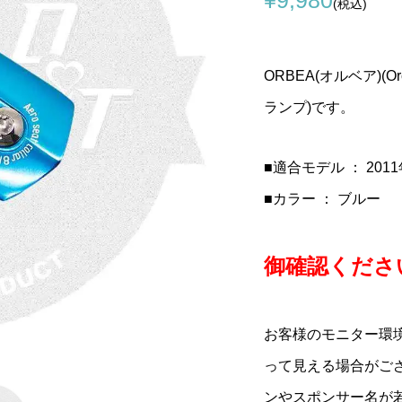
(税込)
GO(コルナゴ)リアディレイラ
イム)SCYLON(サイ
(チネリ)C Wing(シー
COLNAGO(コルナゴ)リ
LOOK(ルック)795 BLAD
selle san marco(セラサ
ー
N2カーボンフレーム
)サドル(ブラックオ
ィレーラーハンガー(EPS)
RS(ブレードアールエス)
ルコ)CONCOR RACING 
X3/WC/AIR/MOVE/STRADA)
DE(ヌード))
)
ボンフレームセット(2023/.
CAMOUFLAGE(コンコー..
ORBEA(オルベア)(Or
¥15,274
¥950,000
¥11,980
税込)
税込)
(税込)
(税込)
(税込)
(税込)
ランプ)です。
■適合モデル ： 20
■カラー ： ブルー
御確認ください
お客様のモニター環
って見える場合がご
ンやスポンサー名が