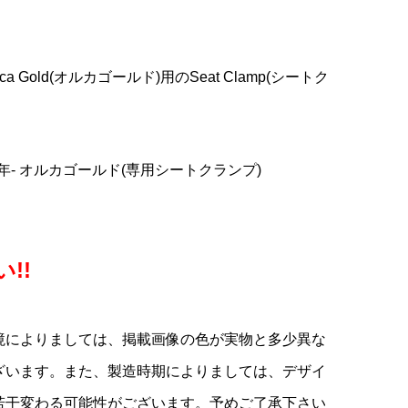
アデ
E
ンマ
COLNAGO(コルナゴ)Water
COLNAGO(コルナゴ)V3RS
Selle Italia(セライタリ
カー
UP
Bottle(ウォーターボトル)
フレームセット(Rim
ア)Flite(フライト)1990サド
..
.
(TT1)
Brake/SDM1)
ル(ブラック)
ca Gold(オルカゴールド)用のSeat Clamp(シートク
¥18,900
¥629,000
¥29,800
(税込)
(税込)
(税込)
11年- オルカゴールド(専用シートクランプ)
!!
境によりましては、掲載画像の色が実物と多少異な
ざいます。また、製造時期によりましては、デザイ
若干変わる可能性がございます。予めご了承下さい