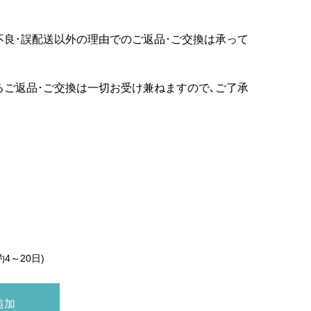
不良･誤配送以外の理由でのご返品･ご交換は承って
るご返品･ご交換は一切お受け兼ねますので､ご了承
約4～20日)