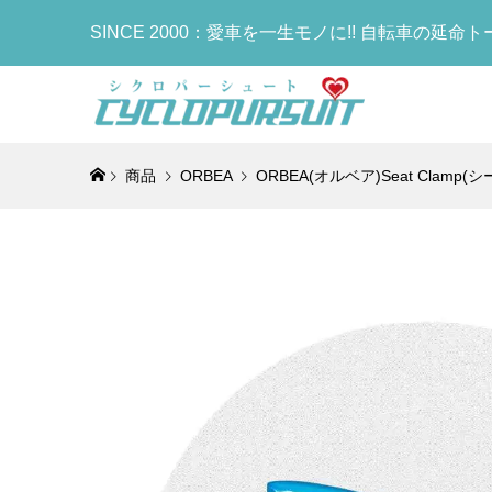
SINCE 2000：愛車を一生モノに!! 自転車の延命
商品
ORBEA
ORBEA(オルベア)Seat Clamp(
COLNAG
COLNAG
LOOK(ル
sella It
MB We
COLNAG
Nylon Fi
フレームセ
MADISON
タリア ミ
ア)Leg 
Bottle
Top Hea
Brake/RC
ソン アー
BONNIE
ーマー)(R
ラック)
¥29,800
¥960,000
¥498,000
¥25,900
¥7,000
¥6,000
(税
(税
(
(
COLNA
COLNA
Selle I
COLNAG
ゴ)INT
ゴ)MAST
ア)FLIT
Bottle
ンプ(C64
ー アディ
ーサー)サドル(
(TT1)
¥21,900
¥895,000
¥39,800
¥18,900
(
(
(