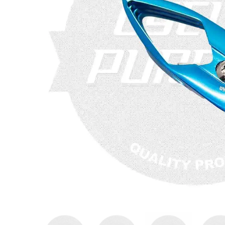
COLNA
TIME(タ
Cinelli
ーハンガ
ロン)GE
ウイング
(M10/CL
セット(NU
ンブラック
¥15,274
¥998,000
¥15,900
(
(