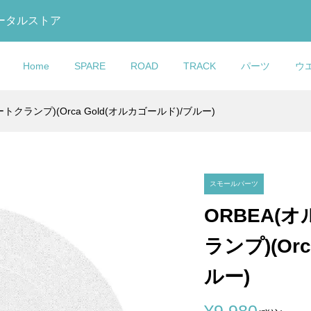
トータルストア
Home
SPARE
ROAD
TRACK
パーツ
ウ
シートクランプ)(Orca Gold(オルカゴールド)/ブルー)
O(コルナゴ)CC1
O(コルナゴ)V3RS
ック)875
alia MILANO(セライ
ar(エムビーウエ
O(コルナゴ)Water
COLNAGO(コルナゴ)Lo
LOOK(ルック)795 BLAD
DOLAN(ドラン)DF4
Selle Italia(セライタリ
OTAFUKU GLOVE(おた
Lightweight(ライトウェ
ber Replacement
ット(Disc
 RS Track(マディ
ラノ)TURBO
Warmer(レッグウォ
(ウォーターボトル)(ブ
Headset Cap(ヘッドセ
RS(ブレードアールエス)
CARBON TRACK
ア)FLITE BOOST(フライ
手袋)BODY TOUGHNESS
ト)Water Bottle(ウォー
dset Kit(ナイロン...
SL)
ルエス トラック)...
(ターボ ボニー)サ...
ips(リップス))
キャップ)/Bearing Cover .
ボンフレームセット(2023/.
FRAMESET(カーボントラ.
ブースト)KIT CARBONIO .
ディタフネス)冷感パワース.
ボトル)(White(ホワイト))
¥12,900
¥950,000
¥439,000
¥47,900
¥900
¥1,190
込)
込)
税込)
税込)
(税込)
(税込)
(税込)
(税込)
(税込)
(税込)
(税込)
(税込)
スモールパーツ
ORBEA(オ
GO(コルナ
GO(コルナ
talia(セライタリ
O(コルナゴ)Water
FRAMESANDGEAR(フレ
LOOK(ルック)795 BLAD
KASHIMAX(カシマック
ランプ)(Or
EGRATEDシートクラ
ER adidas(マスタ
E Racer(フライトレ
(ウォーターボトル)
ムサンドギア)COLNAGO
RS(ブレードアールエス)
ス)FIVE GOLD(ファイブ
)
ダス)フレームセ...
italian clas...
ルナゴ)SR9ステム用Garmi.
ボンフレームセット(2023/.
ルド)サドル(加島サドル/FG.
ルー)
¥16,000
¥950,000
¥27,900
税込)
税込)
税込)
(税込)
(税込)
(税込)
(税込)
¥9,980