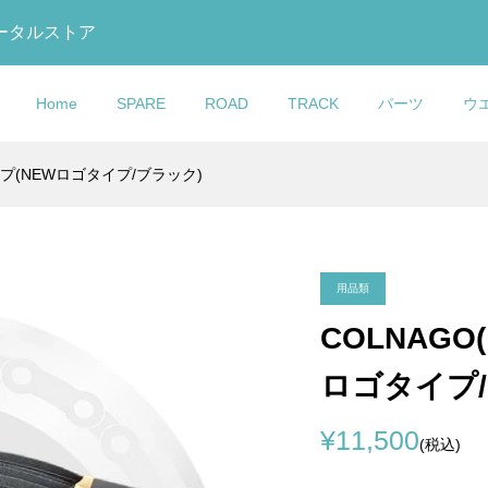
トータルストア
Home
SPARE
ROAD
TRACK
パーツ
ウ
ープ(NEWロゴタイプ/ブラック)
GO(コルナゴ)リアデ
ック)795 BLADE
ック)875
MAX(カシマック
U GLOVE(おたふく
O(コルナゴ)Water
COLNAGO(コルナゴ)リ
COLNAGO(コルナ
DOLAN(ドラン)DF4
selle ITALIA(セライタリ
MB Wear(エムビーウエ
Lightweight(ライトウェ
ーハンガー
ードアールエス)カー
 RS Track(マディ
 GOLD(ファイブゴー
Y TOUGHNESS(ボ
(ウォーターボトル)(ブ
ィレイラーハンガー
ゴ)MASTER adidas(マス
CARBON TRACK
ア)TURBO(ターボ)1980
ア)Leg Warmer(レッグウ
ト)Water Bottle(ウォー
セット(2023/...
ルエス トラック)...
(加島サドル/FG...
ス)冷感パワース...
(ROCK(ロック))
ー アディダス)フレームセ..
FRAMESET(カーボントラ.
WOVENサドル(ブラック)
ーマー)(Rips(リップス))
ボトル)(White(ホワイト))
¥15,274
¥895,000
¥439,000
¥35,900
¥7,000
¥1,190
)
込)
税込)
税込)
(税込)
(税込)
(税込)
(税込)
(税込)
(税込)
(税込)
(税込)
用品類
COLNAG
O(コルナゴ)Front
O(コルナゴ)V3RS
talia(セライタリ
O(コルナゴ)Water
COLNAGO(コルナゴ)Wat
COLNAGO(コルナゴ)V3R
KASHIMAX(カシマック
ロゴタイプ/
xle(フロントスルーア
ット(Rim
E Racer(フライトレ
(ウォーターボトル)
Bottle(ウォーターボトル)
フレームセット(Disc
ス)FIVE GOLD(ファイブ
8/V4RS)
DM1)
italian clas...
(TT1)
Brake/RCSL)
ルド)サドル(加島サドル/FG.
¥18,900
¥960,000
¥31,500
¥11,500
税込)
税込)
税込)
(税込)
(税込)
(税込)
(税込)
(税込)