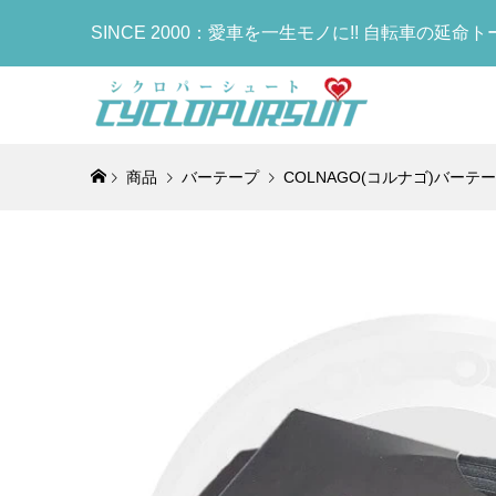
SINCE 2000：愛車を一生モノに!! 自転車の延命
商品
バーテープ
COLNAGO(コルナゴ)バーテ
COLNA
LOOK(ル
LOOK(ル
KASHI
OTAFUK
COLNAG
ィレーラ
RS(ブレ
MADISON
ス)FIVE
手袋)BOD
Bottle
(DREAM)
ボンフレーム
ソン アー
ルド)サドル
ディタフネ
ラック)
¥15,274
¥950,000
¥498,000
¥31,500
¥900
¥6,000
(税込
(税
(
(
COLNAG
COLNAG
Selle I
COLNAG
Thru-A
フレームセ
ア)FLIT
Bottle
クスル)(C6
Brake/S
ーサー)サドル(
(TT1)
¥27,900
¥629,000
¥39,800
¥18,900
(
(
(