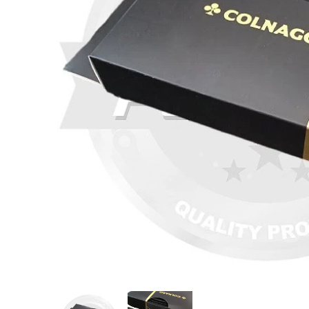
COLNA
LOOK(ル
selle s
ポストシム(
RS(ブレ
ルコ)CON
ボンフレーム
CAMOUF
¥9,170
¥950,000
¥11,980
(税
(