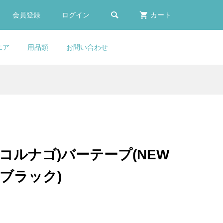

会員登録
ログイン
カート
エア
用品類
お問い合わせ
アデ
イ
COLNAGO(コルナ
LOOK(ルック)795 BLADE
Selle Italia(セライタリ
FACTOR(ファクター)Water
タ
ォ
ター
ゴ)Integrated Seat
RS(ブレードアールエス)カー
ア)FLITE BOOST(フライト
Bottle(ウォーターボトル)(ブ
.
..
Clamp(インテグレーテッド...
ボンフレームセット(2023/...
ブースト)KIT CARBONIO ...
ラック)
¥27,900
¥950,000
¥47,900
¥6,980
(税込)
(税込)
(税込)
(税込)
O(コルナゴ)バーテープ(NEW
er
S
COLNAGO(コルナ
TIME(タイム)SCYLON(サイ
REPENTE(レペン
ブラック)
ゴー
ゴ)Carbon Headset
ロン)GEN2カーボンフレーム
テ)Quasar(クアザール)2.0
..
Spacer(カーボンヘッドセ...
セット(NUDE(ヌード))
Crmyサドル(NJS/ブラック/...
¥5,500
¥998,000
¥11,980
(税込)
(税込)
(税込)