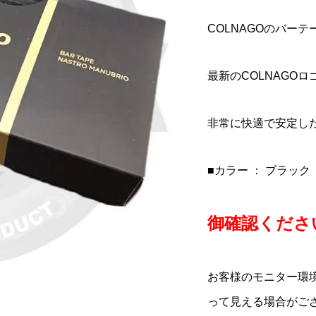
GO(コルナゴ)シート
ック)795 BLADE
an marco(セラサンマ
SIGEYI COLNAGO(コル
LOOK(ルック)795 BLAD
Selle Italia(セライタリ
φ28.0-φ27.2mm)
ードアールエス)カー
COR RACING UP
ゴ)Disc Brake Direct Mo
RS(ブレードアールエス)
ア)Flite(フライト)1990サ
COLNAGOのバーテ
セット(2023/...
LAGE(コンコー...
Derailleur Hanger(ディス.
ボンフレームセット(2023/.
ル(ブラック)
¥11,000
¥950,000
¥29,800
込)
税込)
(税込)
(税込)
(税込)
(税込)
最新のCOLNAGO
非常に快適で安定し
■カラー ： ブラック
御確認ください
お客様のモニター環
って見える場合がご