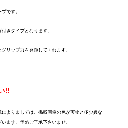
ナ
E
COLNAGO(コルナ
LOOK(ルック)795 BLADE
KASHIMAX(カシマック
unt
カー
ド
ゴ)Seatpost Wedge(シート
RS(ブレードアールエス)カー
ス)FIVE GOLD(ファイブゴー
ープです。
..
..
ポストウェッジ)(V3RS/V3/...
ボンフレームセット(2023/...
ルド)サドル(加島サドル/FG...
¥23,900
¥950,000
¥29,800
(税込)
(税込)
(税込)
ロゴ付きタイプとなります。
たグリップ力を発揮してくれます。
!!
境によりましては、掲載画像の色が実物と多少異な
ざいます。予めご了承下さいませ。