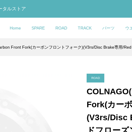
トータルストア
Home
SPARE
ROAD
TRACK
パーツ
ウ
bon Front Fork(カーボンフロントフォーク)(V3rs/Disc Brake専用/Re
GO(コルナゴ)フロン
ック)795 BLADE
ドラン)DF4
talia(セライタリ
U GLOVE(おたふく
O(コルナゴ)Water
COLNAGO(コルナゴ)シ
COLNAGO(コルナ
LOOK(ルック)875
KASHIMAX(カシマック
MB Wear(エムビーウエ
COLNAGO(コルナゴ)Wat
クエクスパンダー
ードアールエス)カー
 TRACK
BOOST(エスエルア
Y TOUGHNESS(ボ
(ウォーターボトル)
ポストシム(φ28.0-φ27.2
ゴ)MASTER adidas(マス
MADISON RS Track(マ
ス)FIVE GOLD(ファイブ
ア)Leg Warmer(レッグウ
Bottle(ウォーターボトル)
1-1/8″)
セット(2023/...
ET(カーボントラ...
)SUPERFLO...
ス)冷感パワース...
ー アディダス)フレームセ..
ソン アールエス トラック).
ルド)サドル(加島サドル/FG.
ーマー)(Rips(リップス))
ラック)
¥9,170
¥895,000
¥498,000
¥20,900
¥7,000
¥6,000
)
税込)
税込)
税込)
(税込)
(税込)
(税込)
(税込)
(税込)
(税込)
(税込)
(税込)
ROAD
COLNAGO(
GO(コルナゴ)リアデ
ック)795 BLADE
alia MILANO(セライ
eight(ライトウェイ
COLNAGO(コルナゴ)リ
COLNAGO(コルナゴ)V3R
REPENTE(レペン
Fork(カ
ーハンガー
ードアールエス)カー
ラノ)TURBO
 Bottle(ウォーター
ーハンガー
フレームセット(Disc
テ)Quasar(クアザール)2.
ロック))
セット(2023/...
ドル(ライトブラ...
hite(ホワイト))
(M10/CLX3/WC/AIR/MOV
Brake/RCSL)
Crmyサドル(NJS/ブラック/
(V3rs/Dis
¥15,274
¥960,000
¥11,980
込)
税込)
税込)
(税込)
(税込)
(税込)
(税込)
ドフローズン