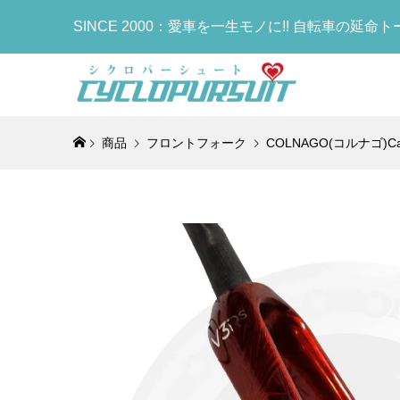
SINCE 2000：愛車を一生モノに!! 自転車の延命
商品
フロントフォーク
COLNAGO(コルナゴ)Car
COLNA
LOOK(ル
DOLAN(
Selle I
OTAFUK
COLNAG
トフォー
RS(ブレ
CARBON
ア)SLR 
手袋)BOD
Bottle
(シルバー / 
ボンフレーム
FRAMES
ールブースト
ディタフネ
(TT1)
¥10,158
¥950,000
¥439,000
¥69,800
¥900
¥18,900
(税込
(
(
(
COLNA
LOOK(ル
sella It
Lightw
ィレイラ
RS(ブレ
タリア ミ
ト)Water
(ROCK(
ボンフレーム
RACERサ
ボトル)(W
¥15,274
¥950,000
¥29,800
¥1,190
(税
(
(