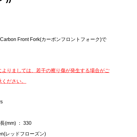
パー
E
CYCLOPURSUIT(シクロパー
LOOK(ルック)795 BLADE
Selle Italia(セライタリ
ー
カー
ト
シュート)オリジナルスルー
RS(ブレードアールエス)カー
ア)NOVUS ENDURANCE(ノ
...
..
..
アクスル(COLNAGO C68/...
ボンフレームセット(2023/...
ヴァスエンデュランス)SUP...
¥8,520
¥950,000
¥39,800
(税込)
(税込)
(税込)
Carbon Front Fork(カーボンフロントフォーク)で
によりましては、若干の擦り傷が発生する場合がご
承ください。
s
mm) ： 330
ozen(レッドフローズン)