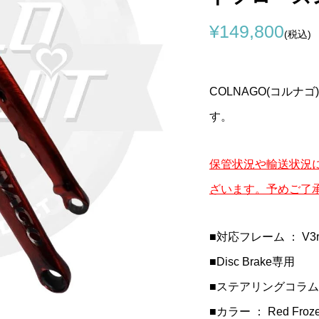
GO(コルナゴ)リアデ
イム)SCYLON(サイ
an marco(セラサンマ
CYCLOPURSUIT(シクロ
LOOK(ルック)795 BLAD
Selle Italia(セライタリ
¥149,800
ハンガー(CLX
N2カーボンフレーム
r Profile
シュート)オリジナルスル
RS(ブレードアールエス)
ア)FLITE BOOST(フライ
(税込)
DE(ヌード))
(コンコールプロファ...
アクスル(COLNAGO Prest
ボンフレームセット(2023/.
ブースト)KIT CARBONIO .
¥8,520
¥950,000
¥47,900
税込)
税込)
(税込)
(税込)
(税込)
(税込)
COLNAGO(コルナゴ)
す。
保管状況や輸送状況
ざいます。予めご了
■対応フレーム ： V3r
■Disc Brake専用
■ステアリングコラム長(
■カラー ： Red Fr