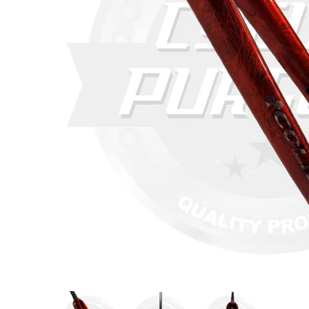
COLNA
TIME(タ
selle s
ィレイラー
ロン)GE
ルコ)Conco
2.0)
セット(NU
Lorica
¥15,274
¥998,000
¥13,980
(
(