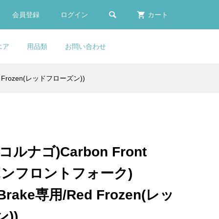

会員登録
ログイン
カート
エア
用品類
お問い合わせ
d Frozen(レッドフローズン))
ート
er
COLNAGO(コルナ
LOOK(ルック)795 BLADE
sella Italia MILANO(セライ
FACTOR(ファクター)Water
mm)
タ
ディ
ゴー
ォ
(ブ
ゴ)Seatpost Internal Inner
RS(ブレードアールエス)カー
タリア ミラノ)TURBO
Bottle(ウォーターボトル)(ブ
.
..
..
Clamp(シートポストインタ...
ボンフレームセット(2023/...
BULLITTサドル(ブラウン)
ラック)
¥19,800
¥950,000
¥25,900
¥6,980
(税込)
(税込)
(税込)
(税込)
コルナゴ)Carbon Front
アディレイラ
S
COLNAGO(コルナゴ)CC.01
COLNAGO(コルナゴ)V3RS
selle ITALIA(セライタリ
ーボンフロントフォーク)
0
Handlebar Mounting
フレームセット(Rim
ア)SP-01 SUPERFLOW(スー
E/STRADA)
...
Hardware Pushing Block ...
Brake/SDM1)
パーフロー)サドル(ツール...
c Brake専用/Red Frozen(レッ
¥23,900
¥629,000
¥45,900
(税込)
(税込)
(税込)
))