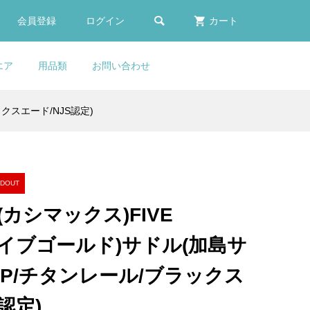

会員登録
ログイン
カート
エア
用品類
お問い合わせ
ックスエード/NJS認定)
E
ふく
er
COLNAGO(コルナゴ)ダウン
COLNAGO(コルナゴ)V3RS
KASHIMAX(カシマック
Lightweight(ライトウェイ
(ヘ
カー
ディ
ゴー
(ボ
(ブ
チューブDi2ブランキングプ
フレームセット(Rim
ス)FIVE GOLD(ファイブゴー
ト)Water Bottle(ウォーター
..
..
..
..
..
レートフィッティングプラ...
Brake/SDM1)
ルド)サドル(加島サドル/FG...
ボトル)(White(ホワイト))
¥10,500
¥629,000
¥25,900
¥1,190
(税込)
(税込)
(税込)
(税込)
DOUT
X(カシマックス)FIVE
t
E
COLNAGO(コルナ
COLNAGO(コルナ
Selle Italia(セライタリ
ァイブゴールド)サドル(加島サ
ラン
カー
0
ゴ)Compression Expander
ゴ)MASTER adidas(マスタ
ア)Flite(フライト)1990サド
..
...
Plug(コンプレッションエ...
ー アディダス)フレームセ...
ル(ブラック)
i-5P/チタンレール/ブラックス
¥13,900
¥895,000
¥29,800
(税込)
(税込)
(税込)
認定)