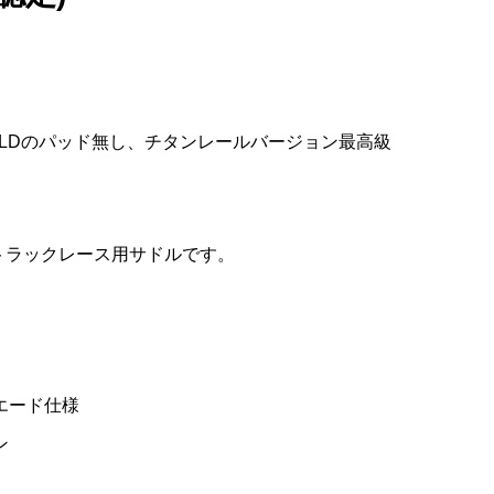
m
サイ
CYCLOPURSUIT(シクロパー
LOOK(ルック)795 BLADE
selle ITALIA(セライタリ
ーム
ゴー
シュート)オリジナルスルー
RS(ブレードアールエス)カー
ア)SP-01 SUPERFLOW(スー
..
アクスル(COLNAGO Prest...
ボンフレームセット(2023/...
パーフロー)サドル(ツール...
¥8,520
¥950,000
¥45,900
(税込)
(税込)
(税込)
VE GOLDのパッド無し、チタンレールバージョン最高級
。
トラックレース用サドルです。
スエード仕様
ン