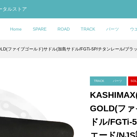
トータルストア
Home
SPARE
ROAD
TRACK
パーツ
ウ
 GOLD(ファイブゴールド)サドル(加島サドル/FGTi-5P/チタンレール/ブラ
GO(コルナ
O(コルナゴ)V3RS
ドラン)DF4
talia(セライタリ
ar(エムビーウエ
O(コルナゴ)Water
COLNAGO(コルナ
LOOK(ルック)795 BLAD
LOOK(ルック)875
KASHIMAX(カシマック
OTAFUKU GLOVE(おた
FACTOR(ファクター)Wat
ebar pushing
ット(Disc
 TRACK
 BOOST
Warmer(レッグウォ
(ウォーターボトル)
ゴ)Headset Bearing Kit
RS(ブレードアールエス)
MADISON RS Track(マ
ス)FIVE GOLD(ファイブ
手袋)BODY TOUGHNESS
Bottle(ウォーターボトル)
ystem(ハンドルバ...
SL)
ET(カーボントラ...
(フライトブースト...
ips(リップス))
ッドセットベアリングキッ.
ボンフレームセット(2023/.
ソン アールエス トラック).
ルド)サドル(加島サドル/FG.
ディタフネス)冷感パワース.
ラック)
¥22,900
¥950,000
¥498,000
¥29,800
¥900
¥6,980
込)
税込)
税込)
税込)
(税込)
(税込)
(税込)
(税込)
(税込)
(税込)
(税込)
(税込)
TRACK
パーツ
SOL
KASHIMA
O(コルナゴ)CC1
ック)795 BLADE
MAX(カシマック
O(コルナゴ)Water
COLNAGO(コルナゴ)Sea
LOOK(ルック)795 BLAD
REPENTE(レペン
GOLD(フ
ber Replacement
ードアールエス)カー
 GOLD(ファイブゴー
(ウォーターボトル)(ブ
Clamp Cover(シートク
RS(ブレードアールエス)
テ)Quasar(クアザール)2.
dset Kit(ナイロン...
セット(2023/...
(加島サドル/FG...
プカバー)(G4-X Gravel)
ボンフレームセット(2023/.
Crmyサドル(NJS/ブラック/
ドル/FGT
¥13,900
¥950,000
¥11,980
込)
税込)
税込)
(税込)
(税込)
(税込)
(税込)
エード/NJS