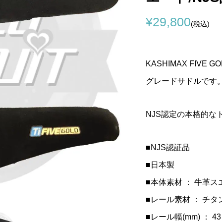
GO(コルナ
ック)795 BLADE
(チネリ)C Wing(シー
COLNAGO(コルナゴ)Ste
TIME(タイム)SCYLON(
KASHIMAX(カシマック
¥29,800
ube Di2 Blank(ダ
ードアールエス)カー
)サドル(ブラックオ
Cover(ステムカバー)(K-
ロン)GEN2カーボンフレ
ス)FIVE GOLD(ファイブ
(税込)
Di2 ブランク)...
セット(2023/...
)
ZERO/ブラック)
セット(NUDE(ヌード))
ルド)サドル(加島サドル/FG.
¥12,500
¥998,000
¥19,800
込)
税込)
(税込)
(税込)
(税込)
(税込)
KASHIMAX FI
グレードサドルです
NJS認定の本格的な
■NJS認証品
■日本製
■本体素材 ： 牛革
■レール素材 ： チタ
■レール幅(mm) ： 43