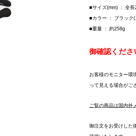
■サイズ(mm) ： 全長2
■カラー ： ブラック
■重量 ： 約258g
御確認ください
お客様のモニター環
って見える場合がご
ご覧の商品は国内外
御注文をお受けした