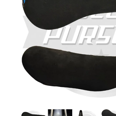
COLNA
LOOK(ル
Cinelli
ゴ)Downt
RS(ブレ
ウイング
ウンチューブ
ボンフレーム
ンブラック
¥8,655
¥950,000
¥15,900
(税
(