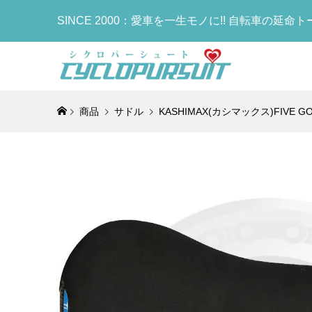
SINCE 2000：愛車を一生モノに!! 自転車の延命
商品
サドル
KASHIMAX(カシマックス)FIVE
COLNA
COLNAG
DOLAN(
Selle I
MB We
COLNAG
ゴ)Handl
フレームセ
CARBON
ア)FLITE
ア)Leg 
Bottle
block s
Brake/RC
FRAMES
GRAVEL
ーマー)(R
(TT1)
¥13,900
¥960,000
¥439,000
¥49,800
¥7,000
¥18,900
(税
(
(
(
COLNAG
LOOK(ル
KASHI
COLNAG
Nylon Fi
RS(ブレ
ス)FIVE
Bottle
Top Hea
ボンフレーム
ルド)サドル
ラック)
¥29,800
¥950,000
¥27,900
¥6,000
(税
(
(