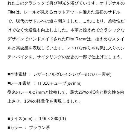
れたこのクラシックで再び脚光を浴びています。オリジナルの
Fliteは、レールが見えるカットアウトを備えた最初のサドル
で、現代のサドルへの道を開きました。これにより、柔軟性だ
けでなく快適性も向上しました。本革と控えめでクラシックな
デザインでハンドメイドされたFlite Racerは、控えめなスタイ
ルと高級感を表現しています。レトロな作りやお気に入りのシ
ティバイクを、サイクリングの歴史の一部で仕上げましょう。
■本体素材 ： レザー(フルグレインレザーのカバー素材)
■レール素材 ： TI 316チューブ(φ7mm)
従来のレールφ7mmと比較して、最大25%の抵抗と耐久性を向
上させ、15%の軽量化を実現しました。
■サイズ(mm) ： 146 × 280(L1)
■カラー ： ブラウン系