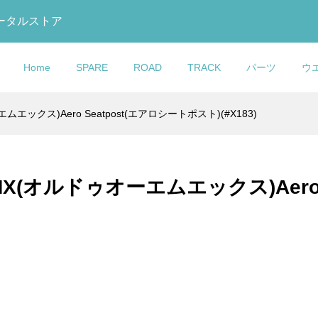
トータルストア
Home
SPARE
ROAD
TRACK
パーツ
ウ
エックス)Aero Seatpost(エアロシートポスト)(#X183)
GO(コルナ
イム)SCYLON(サイ
ック)875
talia(セライタリ
ar(エムビーウエ
eight(ライトウェイ
COLNAGO(コルナ
LOOK(ルック)795 BLAD
DOLAN(ドラン)DF4
KASHIMAX(カシマック
OTAFUKU GLOVE(おた
FACTOR(ファクター)Wat
t Internal Inner
N2カーボンフレーム
 RS Track(マディ
E BOOST(フライト
Warmer(レッグウォ
 Bottle(ウォーター
ゴ)Integrated Seat
RS(ブレードアールエス)
CARBON TRACK
ス)FIVE GOLD(ファイブ
手袋)BODY TOUGHNESS
Bottle(ウォーターボトル)
シートポストインタ...
DE(ヌード))
ルエス トラック)...
T CARBONIO ...
ips(リップス))
hite(ホワイト))
Clamp(インテグレーテッド.
ボンフレームセット(2023/.
FRAMESET(カーボントラ.
ルド)サドル(加島サドル/FG.
ディタフネス)冷感パワース.
ラック)
MX(オルドゥオーエムエックス)Aero 
¥27,900
¥950,000
¥439,000
¥20,900
¥900
¥6,980
込)
込)
税込)
税込)
(税込)
(税込)
(税込)
(税込)
(税込)
(税込)
(税込)
(税込)
O(コルナゴ)Seat
O(コルナゴ)V3RS
MAX(カシマック
O(コルナゴ)Water
COLNAGO(コルナ
LOOK(ルック)795 BLAD
Selle Italia(セライタリ
Rubber(シートクラン
ット(Disc
 GOLD(ファイブゴー
(ウォーターボトル)(ブ
ゴ)Standard Headset Ca
RS(ブレードアールエス)
ア)FLITE BOOST
(V4/ブラック)
SL)
(加島サドル/FG...
Set(スタンダードヘッドセ.
ボンフレームセット(2023/.
GRAVEL(フライトブースト.
¥14,900
¥950,000
¥49,800
込)
税込)
税込)
(税込)
(税込)
(税込)
(税込)