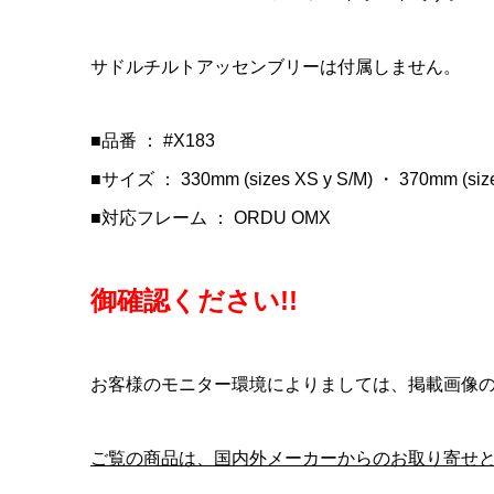
CYCLOP
LOOK(ル
Cinelli
シュート
RS(ブレ
ウイング
サドルチルトアッセンブリーは付属しません。
アクスル(CO
ボンフレーム
ンブラック
¥8,520
¥950,000
¥15,900
(税
(
■品番 ： #X183
■サイズ ： 330mm (sizes XS y S/M) ・ 370mm (sizes
■対応フレーム ： ORDU OMX
御確認ください!!
お客様のモニター環境によりましては、掲載画像
ご覧の商品は、国内外メーカーからのお取り寄せ