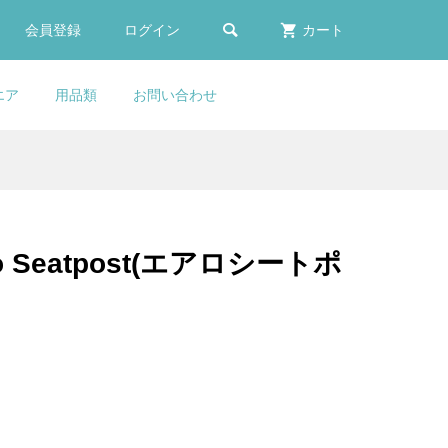

会員登録
ログイン
カート
エア
用品類
お問い合わせ
E
ふく
er
COLNAGO(コルナゴ)スレッ
LOOK(ルック)795 BLADE
selle ITALIA(セライタリ
COLNAGO(コルナゴ)Water
カー
ゴー
(ボ
(ブ
ドフィットボトムブラケット
RS(ブレードアールエス)カー
ア)SP-01 SUPERFLOW(スー
Bottle(ウォーターボトル)
..
..
..
..
..
カップ(BB82)
ボンフレームセット(2023/...
パーフロー)サドル(ツール...
(TT1)
Seatpost(エアロシートポ
¥14,163
¥950,000
¥45,900
¥18,900
(税込)
(税込)
(税込)
(税込)
E
CYCLOPURSUIT(シクロパー
LOOK(ルック)795 BLADE
KASHIMAX(カシマック
p
カー
シュート)オリジナルスルー
RS(ブレードアールエス)カー
ス)FIVE GOLD(ファイブゴー
..
..
..
アクスル(COLNAGO Prest...
ボンフレームセット(2023/...
ルド)サドル(加島サドル/FG...
¥8,520
¥950,000
¥27,900
(税込)
(税込)
(税込)