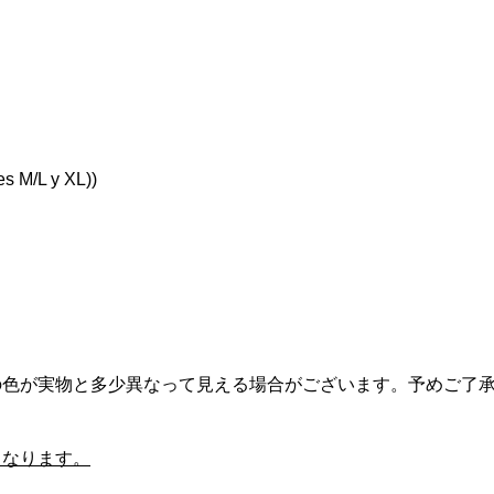
URSUIT(シクロパー
ック)795 BLADE
(チネリ)C Wing(シー
COLNAGO(コルナゴ)C64
COLNAGO(コルナ
Cinelli(チネリ)C Wing(
)オリジナルスルー
ードアールエス)カー
)サドル(ブラックオ
rim brake frameset(リム
ゴ)MASTER adidas(マス
ウイング)サドル(ブラック
LNAGO Prest...
セット(2023/...
)
レーキ用フレームセット)c.
ー アディダス)フレームセ..
ッド)
¥13,900
¥895,000
¥15,900
込)
税込)
(税込)
(税込)
(税込)
(税込)
 M/L y XL))
の色が実物と多少異なって見える場合がございます。予めご了
となります。