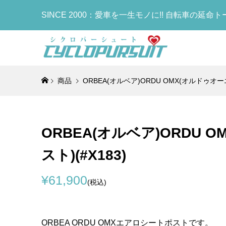
SINCE 2000：愛車を一生モノに!! 自転車の延命
商品
ORBEA(オルベア)ORDU OMX(オルドゥオーエム
COLNA
TIME(タ
LOOK(ル
Selle I
MB We
Lightw
ゴ)Seatpos
ロン)GE
MADISON
ア)FLIT
ア)Leg 
ト)Water
Clamp(
セット(NU
ソン アー
ブースト)KI
ーマー)(R
ボトル)(W
ORBEA(オルベア)ORDU O
¥19,800
¥998,000
¥498,000
¥47,900
¥7,000
¥1,190
(税
(税
(
(
スト)(#X183)
COLNAG
COLNAG
KASHI
COLNAG
Clamp 
フレームセ
ス)FIVE
Bottle
¥61,900
(税込)
プラバー)
Brake/RC
ルド)サドル
ラック)
¥13,900
¥960,000
¥29,800
¥6,000
(税
(
(
ORBEA ORDU OMXエアロシートポストです。