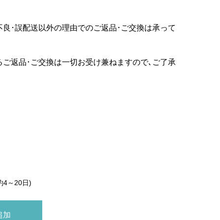
不良･誤配送以外の理由でのご返品･ご交換は承って
るご返品･ご交換は一切お受け兼ねますので､ご了承
約4～20日)