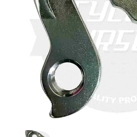
COLNAG
LOOK(ル
Selle I
ハンドル
RS(ブレ
ア)Turb
アクセサリー
ボンフレーム
(ブラック
¥21,500
¥950,000
¥24,900
(
(