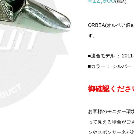
(税込)
O(コルナゴ)CC 01
ック)795 BLADE
talia(セライタリ
COLNAGO(コルナ
LOOK(ルック)795 BLAD
sella Italia MILANO(セ
バー用ヘッドセット
ードアールエス)カー
o(ターボ)1980サドル
ゴ)PRESTIGE(プレステー
RS(ブレードアールエス)
タリア ミラノ)TURBO
キット(C68/V...
セット(2023/...
)
ジ)DISC 2017 Thru Axle K
ボンフレームセット(2023/.
BULLITTサドル(ブラウン
ORBEA(オルベア)Rea
¥15,599
¥950,000
¥25,900
税込)
税込)
(税込)
(税込)
(税込)
(税込)
す。
■適合モデル ： 2011-2
■カラー ： シルバー
御確認ください
お客様のモニター環
って見える場合がご
ンやスポンサー名が