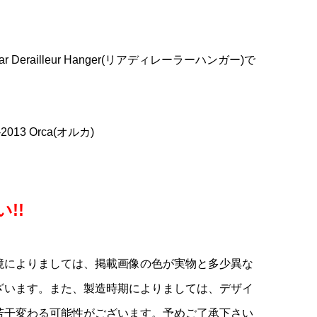
E
ライ
COLNAGO(コルナゴ)SR9
TIME(タイム)SCYLON(サイ
selle italia(セライタリ
カー
Stem Wedge(ステムウェッ
ロン)GEN2カーボンフレーム
ア)SLR BOOST(エスエルア
...
..
)
ジ)(レッド)
セット(NUDE(ヌード))
ール ブースト)3D Ti316 S...
r Derailleur Hanger(リアディレーラーハンガー)で
¥9,980
¥998,000
¥65,900
(税込)
(税込)
(税込)
013 Orca(オルカ)
!!
境によりましては、掲載画像の色が実物と多少異な
ざいます。また、製造時期によりましては、デザイ
若干変わる可能性がございます。予めご了承下さい