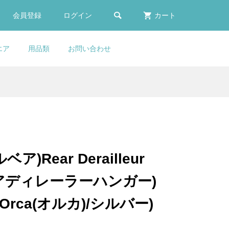

会員登録
ログイン
カート
エア
用品類
お問い合わせ
)
S
er
FRAMESANDGEAR(フレー
LOOK(ルック)795 BLADE
Selle Italia(セライタリ
Lightweight(ライトウェイ
ge
ゴー
ォ
ムサンドギア)COLNAGO(コ
RS(ブレードアールエス)カー
ア)FLITE BOOST
ト)Water Bottle(ウォーター
..
..
..
ルナゴ)Direct Mount Derai...
ボンフレームセット(2023/...
GRAVEL(フライトブースト...
ボトル)(White(ホワイト))
¥14,000
¥950,000
¥49,800
¥1,190
(税込)
(税込)
(税込)
(税込)
ア)Rear Derailleur
ロン
COLNAGO(コルナ
LOOK(ルック)795 BLADE
Selle Italia(セライタリ
(リアディレーラーハンガー)
ー
タ
ト
ゴ)SEATPOST RUBBER
RS(ブレードアールエス)カー
ア)MAX FLITE GEL(マック
.
..
SEAL COVER(シートポス...
ボンフレームセット(2023/...
スフライトゲル)SUPERFL...
13/Orca(オルカ)/シルバー)
¥11,900
¥950,000
¥35,900
(税込)
(税込)
(税込)