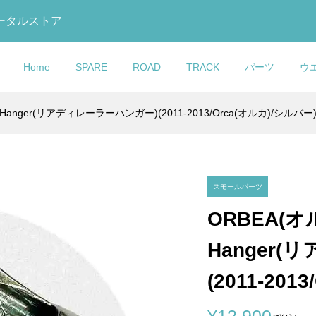
トータルストア
Home
SPARE
ROAD
TRACK
パーツ
ウ
eur Hanger(リアディレーラーハンガー)(2011-2013/Orca(オルカ)/シルバー
GO(コルナ
ック)795 BLADE
ック)875
talia(セライタリ
U GLOVE(おたふく
O(コルナゴ)Water
COLNAGO(コルナ
COLNAGO(コルナゴ)V3R
DOLAN(ドラン)DF4
KASHIMAX(カシマック
MB Wear(エムビーウエ
COLNAGO(コルナゴ)Wat
ube Di2 Blank(ダ
ードアールエス)カー
 RS Track(マディ
S ENDURANCE(ノ
Y TOUGHNESS(ボ
(ウォーターボトル)(ブ
ゴ)Seatpost Clamp Wed
フレームセット(Rim
CARBON TRACK
ス)FIVE GOLD(ファイブ
ア)Leg Warmer(レッグウ
Bottle(ウォーターボトル)
Di2 ブランク)...
セット(2023/...
ルエス トラック)...
デュランス)SUP...
ス)冷感パワース...
Rubber Cover(シートポス.
Brake/SDM1)
FRAMESET(カーボントラ.
ルド)サドル(加島サドル/FG.
ーマー)(Rips(リップス))
(TT1)
¥12,900
¥629,000
¥439,000
¥31,500
¥7,000
¥18,900
)
込)
込)
税込)
(税込)
(税込)
(税込)
(税込)
(税込)
(税込)
(税込)
(税込)
スモールパーツ
ORBEA(オルベ
GO(コルナ
O(コルナゴ)V3RS
MAX(カシマック
(ファクター)Water
COLNAGO(コルナゴ)フ
COLNAGO(コルナ
Selle Italia(セライタリ
Hanger
ebar pushing
ット(Disc
 GOLD(ファイブゴー
(ウォーターボトル)(ブ
トフォークエクスパンダ
ゴ)MASTER adidas(マス
ア)FLITE BOOST(フライ
ystem(ハンドルバ...
SL)
(加島サドル/FG...
(シルバー / 1-1/8″)
ー アディダス)フレームセ..
ブースト)KIT CARBONIO .
(2011-20
¥10,158
¥895,000
¥47,900
込)
税込)
税込)
(税込)
(税込)
(税込)
(税込)
¥12,900