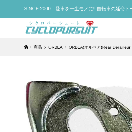
SINCE 2000：愛車を一生モノに!! 自転車の延命
商品
ORBEA
ORBEA(オルベア)Rear Deraill
COLNA
LOOK(ル
LOOK(ル
Selle I
OTAFUK
COLNAG
ゴ)Downt
RS(ブレ
MADISON
ア)NOVU
手袋)BOD
Bottle
ウンチューブ
ボンフレーム
ソン アー
ヴァスエン
ディタフネ
ラック)
¥8,655
¥950,000
¥498,000
¥39,800
¥900
¥6,000
(税込
(税
(税
(
COLNA
COLNAG
KASHI
FACTOR
ゴ)Handl
フレームセ
ス)FIVE
Bottle
block s
Brake/RC
ルド)サドル
ラック)
¥13,900
¥960,000
¥25,900
¥6,980
(税
(
(