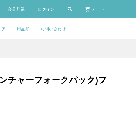

会員登録
ログイン
カート
エア
用品類
お問い合わせ
ー
S
ふく
er
COLNAGO(コルナゴ)CC1
LOOK(ルック)795 BLADE
sella Italia MILANO(セライ
COLNAGO(コルナゴ)Water
(コ
ディ
ク
(ボ
(ブ
Nylon Fiber Replacement
RS(ブレードアールエス)カー
タリア ミラノ)TURBO
Bottle(ウォーターボトル)
..
..
..
..
Top Headset Kit(ナイロン...
ボンフレームセット(2023/...
BONNIE(ターボ ボニー)サ...
(TT1)
 アドベンチャーフォークパック)フ
¥29,800
¥950,000
¥25,900
¥18,900
(税込)
(税込)
(税込)
(税込)
t
E
COLNAGO(コルナゴ)リアデ
COLNAGO(コルナゴ)V3RS
KASHIMAX(カシマック
ラン
カー
スー
ィレーラーハンガー
フレームセット(Disc
ス)FIVE GOLD(ファイブゴー
..
.
(Disc/C68/V4RS)
Brake/RCSL)
ルド)サドル(加島サドル/FG...
¥17,900
¥960,000
¥31,500
(税込)
(税込)
(税込)