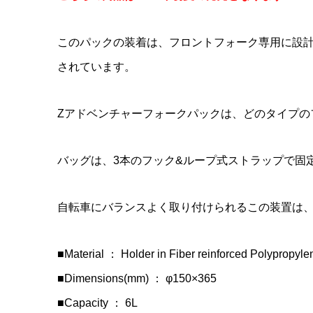
COLNAG
LOOK(ル
sella It
AXLE(
RS(ブレ
タリア ミ
このパックの装着は、フロントフォーク専用に設計
(Thread P
ボンフレーム
BULLIT
¥12,900
¥950,000
¥25,900
(
(
されています。
Zアドベンチャーフォークパックは、どのタイプの
バッグは、3本のフック&ループ式ストラップで固
自転車にバランスよく取り付けられるこの装置は
■Material ： Holder in Fiber reinforced Polypropyl
■Dimensions(mm) ： φ150×365
■Capacity ： 6L