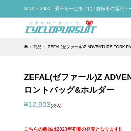
SINCE 2000：愛車を一生モノに!! 自転車の延命
商品
ZEFAL(ゼファール)Z ADVENTURE F
COLNA
TIME(タ
DOLAN(
Cinelli
MB We
COLNAG
ゴ)ERG
ロン)GE
CARBON
ウイング)
ア)Leg 
Bottle
(φ34.9
セット(NU
FRAMES
ッド)
ーマー)(R
ラック)
ZEFAL(ゼファール)Z AD
¥10,437
¥998,000
¥439,000
¥15,900
¥7,000
¥6,000
(税
(税
(
(
ロントバッグ&ホルダー
COLNAG
LOOK(ル
KASHI
Lightw
BB Cab
RS(ブレ
ス)FIVE
ト)Water
¥12,903
(税込)
イド)
ボンフレーム
ルド)サドル
ボトル)(W
¥11,900
¥950,000
¥20,900
¥1,190
(税
(
(
こちらの商品は2023年初夏の発売となります!!