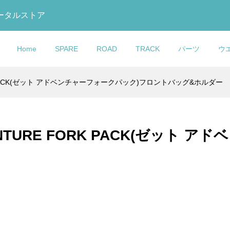
トータルストア
Home
SPARE
ROAD
TRACK
パーツ
ウ
ORK PACK(ゼット アドベンチャーフォークパック)フロントバッグ&ホルダー
GO(コルナ
イム)SCYLON(サイ
ドラン)DF4
(チネリ)C Wing(シー
ar(エムビーウエ
O(コルナゴ)Water
FRAMESANDGEAR(フレ
COLNAGO(コルナゴ)V3R
LOOK(ルック)875
Selle Italia(セライタリ
OTAFUKU GLOVE(おた
FACTOR(ファクター)Wat
ALシートクランプ
N2カーボンフレーム
 TRACK
サドル(ブラック/レ
Warmer(レッグウォ
(ウォーターボトル)(ブ
ムサンドギア)COLNAGO
フレームセット(Rim
MADISON RS Track(マ
ア)MAX FLITE GEL(マッ
手袋)BODY TOUGHNESS
Bottle(ウォーターボトル)
mm/ブラック/レッド...
DE(ヌード))
ET(カーボントラ...
ips(リップス))
ルナゴ)SR9ステム用Garmi.
Brake/SDM1)
ソン アールエス トラック).
スフライトゲル)SUPERFL.
ディタフネス)冷感パワース.
ラック)
VENTURE FORK PACK(ゼット
¥16,000
¥629,000
¥498,000
¥35,900
¥900
¥6,980
込)
込)
税込)
税込)
(税込)
(税込)
(税込)
(税込)
(税込)
(税込)
(税込)
(税込)
O(コルナゴ)C60
ック)795 BLADE
MAX(カシマック
eight(ライトウェイ
COLNAGO(コルナゴ)Sea
LOOK(ルック)795 BLAD
selle ITALIA(セライタリ
le Guide(ケーブルガ
ードアールエス)カー
 GOLD(ファイブゴー
 Bottle(ウォーター
Clamp Cover(シートク
RS(ブレードアールエス)
ア)SP-01 SUPERFLOW(
セット(2023/...
(加島サドル/FG...
hite(ホワイト))
プカバー)(G4-X Gravel)
ボンフレームセット(2023/.
パーフロー)サドル(ツール..
¥13,900
¥950,000
¥45,900
込)
税込)
税込)
(税込)
(税込)
(税込)
(税込)