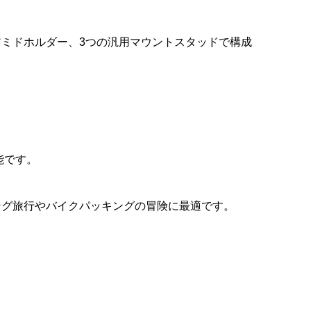
E
COLNAGO(コルナ
COLNAGO(コルナ
KASHIMAX(カシマック
ッ
カー
ゴー
ゴ)Carbon Headset
ゴ)MASTER adidas(マスタ
ス)FIVE GOLD(ファイブゴー
ミドホルダー、3つの汎用マウントスタッドで構成
..
..
..
Spacer(カーボンヘッドセ...
ー アディダス)フレームセ...
ルド)サドル(加島サドル/FG...
¥5,500
¥895,000
¥29,800
(税込)
(税込)
(税込)
能です。
ング旅行やバイクパッキングの冒険に最適です。