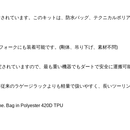
O(コルナゴ)THRU
ック)795 BLADE
alia MILANO(セライ
COLNAGO(コルナ
LOOK(ルック)795 BLAD
KASHIMAX(カシマック
スルーアクスル)
ードアールエス)カー
ラノ)TURBO
ゴ)HEXLOCK(ヘックスロ
RS(ブレードアールエス)
ス)FIVE GOLD(ファイブ
されています。このキットは、防水バッグ、テクニカルポリア
itch M12×1.5/12...
セット(2023/...
Tサドル(ブラウン)
ク)スルーアクスルセット(1.
ボンフレームセット(2023/.
ルド)サドル(加島サドル/FG.
¥14,581
¥950,000
¥31,500
税込)
税込)
(税込)
(税込)
(税込)
(税込)
フォークにも装着可能です。(剛体、吊り下げ、素材不問)
定されていますので、最も重い機器でもダートで安全に運搬可
、従来のラゲージラックよりも軽量で扱いやすく、長いツーリ
ene. Bag in Polyester 420D TPU