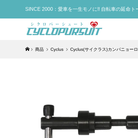
SINCE 2000：愛車を一生モノに!! 自転車の延命
商品
Cyclus
Cyclus(サイクラス)カンパニョーロ
COLNA
LOOK(ル
LOOK(ル
selle I
MB We
Lightw
ゴ)Headse
RS(ブレ
MADISON
ア)TURB
ア)Leg 
ト)Water
ッドセット
ボンフレーム
ソン アー
WOVEN
ーマー)(R
ボトル)(W
¥22,900
¥950,000
¥498,000
¥35,900
¥7,000
¥1,190
(税
(税
(
(
COLNA
LOOK(ル
KASHI
COLNAG
セット(CO
RS(ブレ
ス)FIVE
Bottle
ボンフレーム
ルド)サドル
(TT1)
¥19,674
¥950,000
¥29,800
¥18,900
(
(
(