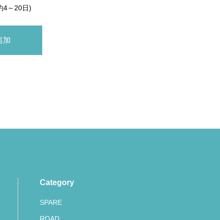
約4～20日)
Category
SPARE
ROAD