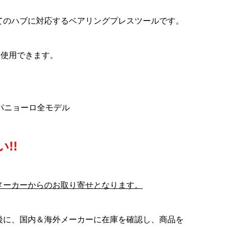
S
COLNAGO(コルナ
LOOK(ルック)795 BLADE
Selle Italia(セライタリ
ゴー
ゴ)Seatpost Clamp Wedge
RS(ブレードアールエス)カー
ア)FLITE Racer(フライトレ
てのハブに対応するベアリングプレスツールです。
..
..
Rubber Cover(シートポス...
ボンフレームセット(2023/...
ーサー)サドル(italian clas...
¥12,900
¥950,000
¥39,800
(税込)
(税込)
(税込)
に使用できます。
ンパニョーロ全モデル
!!
メーカーからのお取り寄せとなります。
後に、国内＆海外メーカーに在庫を確認し、商品を