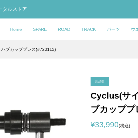
トータルストア
Home
SPARE
ROAD
TRACK
パーツ
ウ
 ハブカッププレス(#720113)
GO(コルナ
ック)795 BLADE
ック)875
TALIA(セライタリ
ar(エムビーウエ
eight(ライトウェイ
COLNAGO(コルナ
LOOK(ルック)795 BLAD
DOLAN(ドラン)DF4
KASHIMAX(カシマック
OTAFUKU GLOVE(おた
COLNAGO(コルナゴ)Wat
t Bearing Kit(ヘ
ードアールエス)カー
 RS Track(マディ
O(ターボ)1980
Warmer(レッグウォ
 Bottle(ウォーター
ゴ)Carbon Headset
RS(ブレードアールエス)
CARBON TRACK
ス)FIVE GOLD(ファイブ
手袋)BODY TOUGHNESS
Bottle(ウォーターボトル)
ベアリングキッ...
セット(2023/...
ルエス トラック)...
サドル(ブラック)
ips(リップス))
hite(ホワイト))
Spacer(カーボンヘッドセ.
ボンフレームセット(2023/.
FRAMESET(カーボントラ.
ルド)サドル(加島サドル/FG.
ディタフネス)冷感パワース.
ラック)
¥5,500
¥950,000
¥439,000
¥25,900
¥900
¥6,000
込)
込)
税込)
税込)
(税込)
(税込)
(税込)
(税込)
(税込)
(税込)
(税込)
(税込)
用品類
Cyclus
GO(コルナゴ)ヘッド
ック)795 BLADE
MAX(カシマック
O(コルナゴ)Water
COLNAGO(コルナゴ)Thr
LOOK(ルック)795 BLAD
Cinelli(チネリ)C Wing(
ブカッププレス
NCEPT)
ードアールエス)カー
 GOLD(ファイブゴー
(ウォーターボトル)
Axle(スルーアクスル)前
RS(ブレードアールエス)
ウイング)サドル(ブラック
セット(2023/...
(加島サドル/FG...
ット(12mm/Road)
ボンフレームセット(2023/.
ンブラック)
¥29,800
¥950,000
¥15,900
¥33,990
税込)
税込)
税込)
(税込)
(税込)
(税込)
(税込)
(税込)