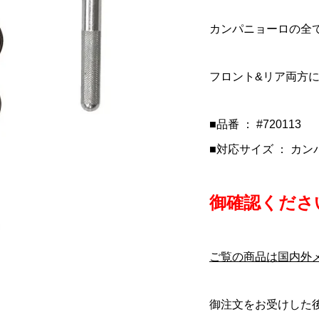
URSUIT(シクロパー
GO(コルナ
MAX(カシマック
COLNAGO(コルナ
COLNAGO(コルナゴ)V3R
KASHIMAX(カシマック
)オリジナルスルー
ER adidas(マスタ
 GOLD(ファイブゴー
ゴ)Headset Top Cap &
フレームセット(Disc
ス)FIVE GOLD(ファイブ
カンパニョーロの全
OLNAGO V3/G...
ダス)フレームセ...
(加島サドル/FG...
Spacers(ヘッドセットトッ.
Brake/RCSL)
ルド)サドル(加島サドル/FG.
¥42,900
¥960,000
¥27,900
込)
税込)
(税込)
(税込)
(税込)
(税込)
フロント&リア両方
■品番 ： #720113
■対応サイズ ： カ
御確認ください
ご覧の商品は国内外
御注文をお受けした