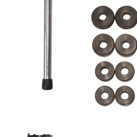
CYCLOP
COLNA
KASHI
シュート
ゴ)MAST
ス)FIVE
アクスル(C
ー アディ
ルド)サドル
¥8,520
¥895,000
¥29,800
(税
(