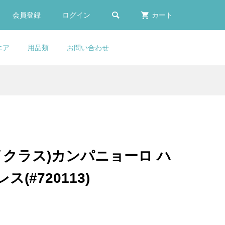

会員登録
ログイン
カート
エア
用品類
お問い合わせ
E
ふく
er
COLNAGO(コルナ
TIME(タイム)SCYLON(サイ
Selle Italia(セライタリ
FACTOR(ファクター)Water
カー
ゴー
(ボ
(ブ
ゴ)headset bearing kit(ヘッ
ロン)GEN2カーボンフレーム
ア)FLITE BOOST
Bottle(ウォーターボトル)(ブ
..
..
..
..
..
ドセットベアリングキット)...
セット(NUDE(ヌード))
GRAVEL(フライトブースト...
ラック)
¥31,900
¥998,000
¥49,800
¥6,980
(税込)
(税込)
(税込)
(税込)
(サイクラス)カンパニョーロ ハ
u
E
シー
COLNAGO(コルナ
COLNAGO(コルナゴ)V3RS
selle italia(セライタリ
(#720113)
後セ
カー
オ
ゴ)Integrated Seat
フレームセット(Rim
ア)SLR BOOST(エスエルア
..
Clamp(インテグレーテッド...
Brake/SDM1)
ール ブースト)3D Ti316 S...
¥27,900
¥629,000
¥65,900
(税込)
(税込)
(税込)