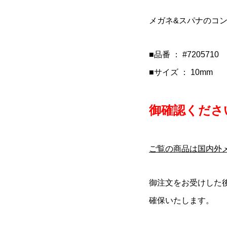
O(コルナゴ)Disc
ック)795 BLADE
alia MILANO(セライ
COLNAGO(コルナゴ)R41
LOOK(ルック)795 BLAD
Selle Italia(セライタリ
ever Hood(ディスク
ードアールエス)カー
ラノ)TURBO
AERO COVER(エアロカ
RS(ブレードアールエス)
ア)FLITE BOOST
メガネ&スパナのコ
レバーフード)
セット(2023/...
Tサドル(ブラウン)
ー)(ブラック)
ボンフレームセット(2023/.
GRAVEL(フライトブースト.
¥11,500
¥950,000
¥49,800
税込)
税込)
(税込)
(税込)
(税込)
(税込)
■品番 ： #7205710
■サイズ ： 10mm
御確認ください
ご覧の商品は国内外
御注文をお受けした
確保いたします。