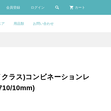

会員登録
ログイン
カート
エア
用品類
お問い合わせ
S
er
COLNAGO(コルナゴ)シート
LOOK(ルック)795 BLADE
KASHIMAX(カシマック
Lightweight(ライトウェイ
ト
ディ
ゴー
ォ
(ブ
ポストシム(φ28.0-φ27.2mm)
RS(ブレードアールエス)カー
ス)FIVE GOLD(ファイブゴー
ト)Water Bottle(ウォーター
S)
..
..
ボンフレームセット(2023/...
ルド)サドル(加島サドル/FG...
ボトル)(White(ホワイト))
¥9,170
¥950,000
¥31,500
¥1,190
(税込)
(税込)
(税込)
(税込)
(サイクラス)コンビネーションレ
RU
COLNAGO(コルナゴ)Water
LOOK(ルック)795 BLADE
selle san marco(セラサンマ
710/10mm)
タ
ゴー
Bottle(ウォーターボトル)
RS(ブレードアールエス)カー
ルコ)Concor Profile
...
.
..
(TT1)
ボンフレームセット(2023/...
Lorica(コンコールプロファ...
¥18,900
¥950,000
¥13,980
(税込)
(税込)
(税込)