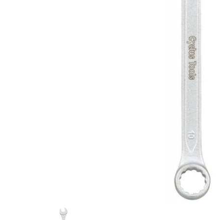
COLNAG
LOOK(ル
sella It
Brake L
RS(ブレ
タリア ミ
ブレーキ
ボンフレーム
BULLIT
¥14,900
¥950,000
¥25,900
(
(