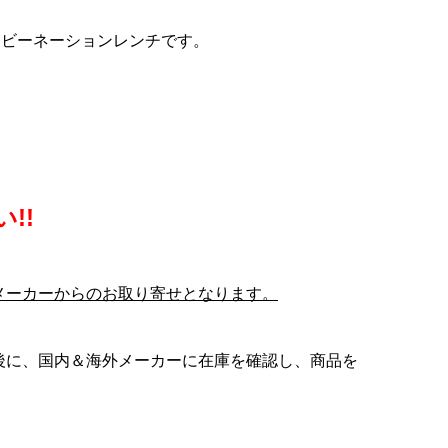
E
COLNAGO(コルナゴ)ダウン
LOOK(ルック)795 BLADE
KASHIMAX(カシマック
バ
カー
チューブDi2ブランキングプ
RS(ブレードアールエス)カー
ス)FIVE GOLD(ファイブゴー
ンビーネーションレンチです。
..
..
レートフィッティングプラ...
ボンフレームセット(2023/...
ルド)サドル(加島サドル/FG...
¥10,500
¥950,000
¥29,800
(税込)
(税込)
(税込)
!!
メーカーからのお取り寄せとなります。
後に、国内＆海外メーカーに在庫を確認し、商品を