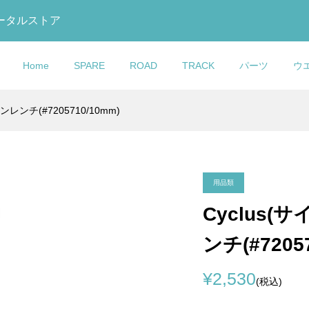
トータルストア
Home
SPARE
ROAD
TRACK
パーツ
ウ
レンチ(#7205710/10mm)
O(コルナゴ)Rear
O(コルナゴ)V3RS
ドラン)DF4
alia MILANO(セライ
U GLOVE(おたふく
(ファクター)Water
COLNAGO(コルナ
COLNAGO(コルナゴ)V3R
LOOK(ルック)875
KASHIMAX(カシマック
MB Wear(エムビーウエ
COLNAGO(コルナゴ)Wat
eur Hanger(リアディ
ット(Disc
 TRACK
ラノ)TURBO
Y TOUGHNESS(ボ
(ウォーターボトル)(ブ
ゴ)Seatpost Clamp(シー
フレームセット(Rim
MADISON RS Track(マ
ス)FIVE GOLD(ファイブ
ア)Leg Warmer(レッグウ
Bottle(ウォーターボトル)
ガー)(C64 DI...
SL)
ET(カーボントラ...
ドル(ライトブラ...
ス)冷感パワース...
ポストクランプ)(C68/V4R
Brake/SDM1)
ソン アールエス トラック).
ルド)サドル(加島サドル/FG.
ーマー)(Rips(リップス))
ラック)
¥39,800
¥629,000
¥498,000
¥29,800
¥7,000
¥6,000
)
込)
税込)
税込)
(税込)
(税込)
(税込)
(税込)
(税込)
(税込)
(税込)
(税込)
用品類
Cyclus
URSUIT(シクロパー
イム)SCYLON(サイ
MAX(カシマック
O(コルナゴ)Water
COLNAGO(コルナゴ)TH
COLNAGO(コルナ
KASHIMAX(カシマック
ンチ(#7205
)オリジナルスルー
N2カーボンフレーム
 GOLD(ファイブゴー
(ウォーターボトル)
AXLE(スルーアクスル)
ゴ)MASTER adidas(マス
ス)FIVE GOLD(ファイブ
OLNAGO V3/G...
DE(ヌード))
(加島サドル/FG...
(Thread Pitch M12×1.5/12
ー アディダス)フレームセ..
ルド)サドル(加島サドル/FG.
¥12,900
¥895,000
¥31,500
¥2,530
込)
税込)
税込)
(税込)
(税込)
(税込)
(税込)
(税込)