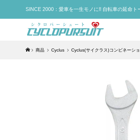
SINCE 2000：愛車を一生モノに!! 自転車の延命
商品
Cyclus
Cyclus(サイクラス)コンビネーション
COLNAG
COLNAG
DOLAN(
sella It
OTAFUK
FACTOR
Deraill
フレームセ
CARBON
タリア ミ
手袋)BOD
Bottle
レイラーハン
Brake/RC
FRAMES
RACERサ
ディタフネ
ラック)
¥17,390
¥960,000
¥439,000
¥29,800
¥900
¥6,980
(税込
(税
(
(
CYCLOP
TIME(タ
KASHI
COLNAG
シュート
ロン)GE
ス)FIVE
Bottle
アクスル(C
セット(NU
ルド)サドル
(TT1)
¥8,520
¥998,000
¥19,800
¥18,900
(税
(
(