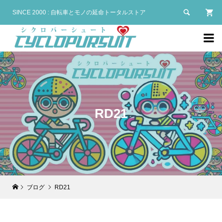

SINCE 2000 : 自転車とモノの延命トータルストア

RD21
ブログ
RD21