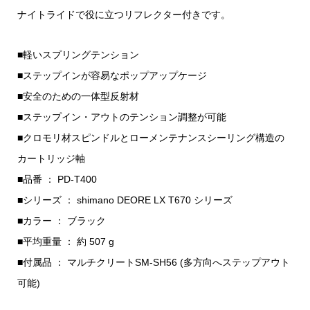
ナイトライドで役に立つリフレクター付きです。
■軽いスプリングテンション
■ステップインが容易なポップアップケージ
■安全のための一体型反射材
■ステップイン・アウトのテンション調整が可能
■クロモリ材スピンドルとローメンテナンスシーリング構造の
カートリッジ軸
■品番 ： PD-T400
■シリーズ ： shimano DEORE LX T670 シリーズ
■カラー ： ブラック
■平均重量 ： 約 507 g
■付属品 ： マルチクリートSM-SH56 (多方向へステップアウト
可能)