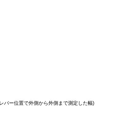
O(コルナゴ)Tall
ック)795 BLADE
(チネリ)C Wing(シー
COLNAGO(コルナゴ)リ
COLNAGO(コルナゴ)V3R
KASHIMAX(カシマック
t Cap(トールヘッド
ードアールエス)カー
)サドル(ブラックオ
ィレーラーハンガー(V2-
フレームセット(Rim
ス)FIVE GOLD(ファイブ
)/Bearing C...
セット(2023/...
)
R/V1-R/Concept DISC)
Brake/SDM1)
ルド)サドル(加島サドル/FG.
¥13,959
¥629,000
¥29,800
税込)
税込)
(税込)
(税込)
(税込)
(税込)
480(560)(レバー位置で外側から外側まで測定した幅)