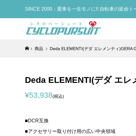
SINCE 2000：愛車を一生モノに!! 自転車の延命
商品
Deda ELEMENTI(デダ エレメンティ)GERA
COLNAG
LOOK(ル
LOOK(ル
KASHI
OTAFUK
Lightw
Axle(
RS(ブレ
MADISON
ス)FIVE
手袋)BOD
ト)Water
ット(12m
ボンフレーム
ソン アー
ルド)サドル
ディタフネ
ボトル)(W
Deda ELEMENTI(デダ 
¥29,800
¥950,000
¥498,000
¥27,900
¥900
¥1,190
(税込
(税
(
(
¥53,938
(税込)
COLNA
LOOK(ル
Selle I
FACTOR
ゴ)Compr
RS(ブレ
ア)FLITE
Bottle
Plug(コ
ボンフレーム
GRAVEL
ラック)
■DCR互換
¥13,900
¥950,000
¥49,800
¥6,980
(税
(
(
■アクセサリー取り付け用の広い中央領域