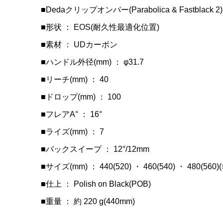
COLNAG
LOOK(ル
Cinelli
■Dedaクリップオンバー(Parabolica & Fastblack 2)
Headse
RS(ブレ
ウイング
■形状 ： EOS(耐久性最適化位置)
セットキャップ
ボンフレーム
ンブラック
■素材 ： UDカーボン
¥12,900
¥950,000
¥15,900
(
(
■ハンドル外径(mm) ： φ31.7
■リーチ(mm) ： 40
■ドロップ(mm) ： 100
■フレアA° ： 16°
■ライズ(mm) ： 7
■バックスイープ ： 12°/12mm
■サイズ(mm) ： 440(520) ・ 460(540) ・ 
■仕上 ： Polish on Black(POB)
■重量 ： 約 220 g(440mm)