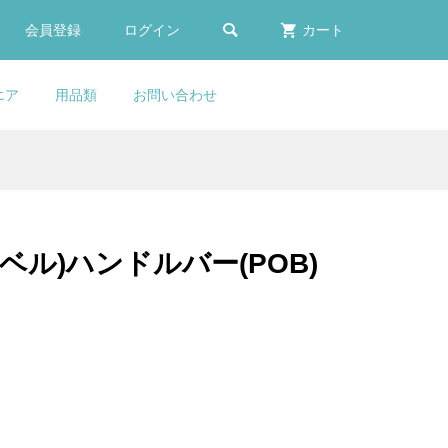

会員登録
ログイン
カート
エア
用品類
お問い合わせ
E
er
COLNAGO(コルナ
COLNAGO(コルナゴ)V3RS
Selle Italia(セライタリ
COLNAGO(コルナゴ)Water
(ヘ
カー
ドル
ォ
ゴ)Seatpost Clamp(シート
フレームセット(Disc
ア)Flite(フライト)1990サド
Bottle(ウォーターボトル)(ブ
..
..
..
ポストクランプ)(C68/V4RS)
Brake/RCSL)
ル(ブラック)
ラック)
グラベル)ハンドルバー(POB)
¥39,800
¥960,000
¥29,800
¥6,000
(税込)
(税込)
(税込)
(税込)
E
Deda ELEMENTI(デダエレメ
COLNAGO(コルナ
sella Italia MILANO(セライ
カー
ゴー
ンティ)ライザースペーサー&
ゴ)MASTER adidas(マスタ
タリア ミラノ)TURBO
..
..
..
アダプターキット(JET 2/C...
ー アディダス)フレームセ...
BULLITTサドル(ブラウン)
¥39,800
¥895,000
¥25,900
(税込)
(税込)
(税込)