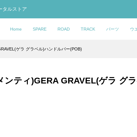
トータルストア
Home
SPARE
ROAD
TRACK
パーツ
ウ
 GRAVEL(ゲラ グラベル)ハンドルバー(POB)
O(コルナゴ)Thru
ック)795 BLADE
ック)875
MAX(カシマック
U GLOVE(おたふく
eight(ライトウェイ
COLNAGO(コルナ
LOOK(ルック)795 BLAD
DOLAN(ドラン)DF4
Selle Italia(セライタリ
MB Wear(エムビーウエ
COLNAGO(コルナゴ)Wat
スルーアクスル)前後セ
ードアールエス)カー
 RS Track(マディ
 GOLD(ファイブゴー
Y TOUGHNESS(ボ
 Bottle(ウォーター
ゴ)Headset Bearing Kit
RS(ブレードアールエス)
CARBON TRACK
ア)Turbo(ターボ)1980サ
ア)Leg Warmer(レッグウ
Bottle(ウォーターボトル)
m/Road)
セット(2023/...
ルエス トラック)...
(加島サドル/FG...
ス)冷感パワース...
hite(ホワイト))
ッドセットベアリングキッ.
ボンフレームセット(2023/.
FRAMESET(カーボントラ.
(ブラック)
ーマー)(Rips(リップス))
(TT1)
エレメンティ)GERA GRAVEL(ゲラ 
¥22,900
¥950,000
¥439,000
¥24,900
¥7,000
¥18,900
)
込)
税込)
税込)
(税込)
(税込)
(税込)
(税込)
(税込)
(税込)
(税込)
(税込)
GO(コルナ
ック)795 BLADE
talia(セライタリ
(ファクター)Water
COLNAGO(コルナ
LOOK(ルック)795 BLAD
KASHIMAX(カシマック
ession Expander
ードアールエス)カー
 BOOST
(ウォーターボトル)(ブ
ゴ)Integrated Seat
RS(ブレードアールエス)
ス)FIVE GOLD(ファイブ
ンプレッションエ...
セット(2023/...
(フライトブースト...
Clamp(インテグレーテッド.
ボンフレームセット(2023/.
ルド)サドル(加島サドル/FG.
¥27,900
¥950,000
¥19,800
込)
税込)
税込)
(税込)
(税込)
(税込)
(税込)