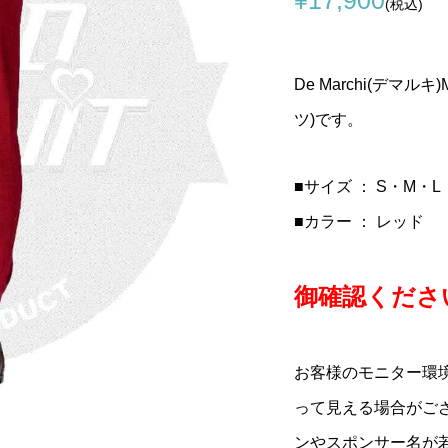
(税込)
GO(コルナゴ)スレッ
イム)SCYLON(サイ
talia(セライタリ
COLNAGO(コルナ
LOOK(ルック)795 BLAD
selle ITALIA(セライタリ
トボトムブラケット
N2カーボンフレーム
FLITE GEL(マック
ゴ)INTEGRATEDシート
RS(ブレードアールエス)
ア)TURBO(ターボ)1980
82)
DE(ヌード))
ル)SUPERFL...
ンプ(C64)
ボンフレームセット(2023/.
WOVENサドル(ブラック)
De Marchi(デマルキ)
¥21,900
¥950,000
¥35,900
税込)
税込)
(税込)
(税込)
(税込)
(税込)
ツ)です。
■サイズ ： S・M・L
■カラー ： レッド
御確認ください
お客様のモニター環
って見える場合がご
ンやスポンサー名が