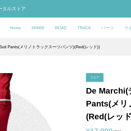
トータルストア
Home
SPARE
ROAD
TRACK
パーツ
ウ
ack Suit Pants(メリノトラックスーツパンツ)(Red(レッド))
O(コルナゴ)C68カ
ック)795 BLADE
ック)875
talia(セライタリ
ar(エムビーウエ
eight(ライトウェイ
COLNAGO(コルナゴ)XP1
COLNAGO(コルナゴ)V3R
DOLAN(ドラン)DF4
REPENTE(レペン
OTAFUKU GLOVE(おた
COLNAGO(コルナゴ)Wat
ロントフォーク
ードアールエス)カー
 RS Track(マディ
BOOST(エスエルア
Warmer(レッグウォ
 Bottle(ウォーター
エクスパンダー(カーボン
フレームセット(Disc
CARBON TRACK
テ)Quasar(クアザール)2.
手袋)BODY TOUGHNESS
Bottle(ウォーターボトル)
ER(エクスパンダ...
セット(2023/...
ルエス トラック)...
)SUPERFLO...
ips(リップス))
hite(ホワイト))
テア用 / 1″)
Brake/RCSL)
FRAMESET(カーボントラ.
Crmyサドル(NJS/ブラック/
ディタフネス)冷感パワース.
ラック)
¥12,252
¥960,000
¥439,000
¥11,980
¥900
¥6,000
込)
込)
税込)
税込)
(税込)
(税込)
(税込)
(税込)
(税込)
(税込)
(税込)
(税込)
ウエア
De Marchi
URSUIT(シクロパー
GO(コルナ
MAX(カシマック
O(コルナゴ)Water
COLNAGO(コルナ
LOOK(ルック)795 BLAD
KASHIMAX(カシマック
Pants(
)オリジナルスルー
ER adidas(マスタ
 GOLD(ファイブゴー
(ウォーターボトル)
ゴ)Battery Rubber
RS(ブレードアールエス)
ス)FIVE GOLD(ファイブ
LNAGO Prest...
ダス)フレームセ...
(加島サドル/FG...
Grommet(バッテリーラバ.
ボンフレームセット(2023/.
ルド)サドル(加島サドル/FG.
(Red(レッド
¥19,800
¥950,000
¥31,500
込)
税込)
税込)
(税込)
(税込)
(税込)
(税込)
¥17,900