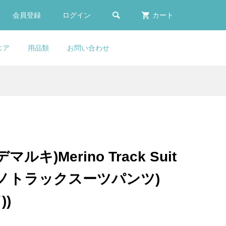

会員登録
ログイン
カート
エア
用品類
お問い合わせ
9
S
ふく
er
COLNAGO(コルナ
LOOK(ルック)795 BLADE
KASHIMAX(カシマック
FACTOR(ファクター)Water
ス
0
(ボ
(ブ
ゴ)Standard Headset Cap
RS(ブレードアールエス)カー
ス)FIVE GOLD(ファイブゴー
Bottle(ウォーターボトル)(ブ
..
...
..
Set(スタンダードヘッドセ...
ボンフレームセット(2023/...
ルド)サドル(加島サドル/FG...
ラック)
¥14,900
¥950,000
¥20,900
¥6,980
(税込)
(税込)
(税込)
(税込)
(デマルキ)Merino Track Suit
E
COLNAGO(コルナ
COLNAGO(コルナゴ)V3RS
KASHIMAX(カシマック
メリノトラックスーツパンツ)
カー
ゴー
ゴ)Seatpost Clamp Wedge
フレームセット(Rim
ス)FIVE GOLD(ファイブゴー
..
..
..
Rubber Cover(シートポス...
Brake/SDM1)
ルド)サドル(加島サドル/FG...
))
¥12,900
¥629,000
¥29,800
(税込)
(税込)
(税込)