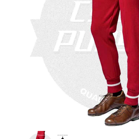
COLNA
TIME(タ
Selle I
ドフィッ
ロン)GE
ア)MAX 
カップ(BB
セット(NU
スフライトゲ
¥14,163
¥998,000
¥35,900
(
(