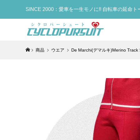
SINCE 2000：愛車を一生モノに!! 自転車の延命
商品
ウエア
De Marchi(デマルキ)Merino Tr
COLNAG
LOOK(ル
LOOK(ル
Selle I
MB We
Lightw
ーボンフ
RS(ブレ
MADISON
ア)SLR 
ア)Leg 
ト)Water
EXPAND
ボンフレーム
ソン アー
ールブースト
ーマー)(R
ボトル)(W
¥25,800
¥950,000
¥498,000
¥69,800
¥7,000
¥1,190
(税
(税
(
(
CYCLOP
COLNA
KASHI
COLNAG
シュート
ゴ)MAST
ス)FIVE
Bottle
アクスル(CO
ー アディ
ルド)サドル
(TT1)
¥8,520
¥895,000
¥25,900
¥18,900
(税
(
(