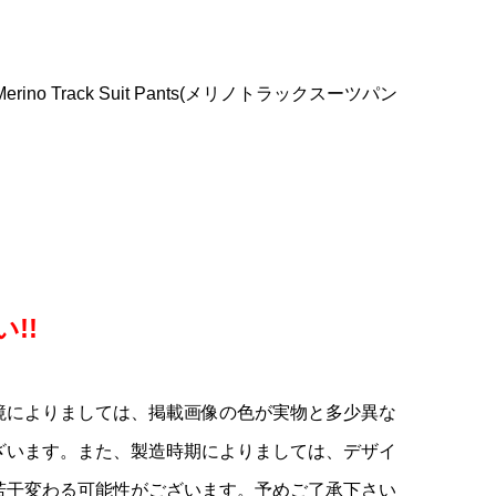
E
COLNAGO(コルナ
LOOK(ルック)795 BLADE
KASHIMAX(カシマック
クラ
カー
ゴ)Headset Bearing Kit(ヘ
RS(ブレードアールエス)カー
ス)FIVE GOLD(ファイブゴー
..
ッドセットベアリングキッ...
ボンフレームセット(2023/...
ルド)サドル(加島サドル/FG...
Merino Track Suit Pants(メリノトラックスーツパン
¥22,900
¥950,000
¥27,900
(税込)
(税込)
(税込)
!!
境によりましては、掲載画像の色が実物と多少異な
ざいます。また、製造時期によりましては、デザイ
若干変わる可能性がございます。予めご了承下さい