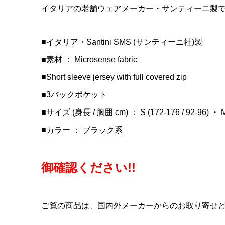
ENVE(エ
LOOK(ル
sella It
イタリアの老舗ウェアメーカー・サンティーニ製
ンルート)He
RS(ブレ
タリア ミ
ッドセットカ
ボンフレーム
BONNIE
■イタリア・Santini SMS (サンティーニ社)製
¥21,000
¥950,000
¥25,900
(
(
■素材 ： Microsense fabric
■Short sleeve jersey with full covered zip
■3バックポケット
■サイズ (身長 / 胸囲 cm) ： S (172-176 / 92-96) ・ M (1
■カラー ： ブラック系
御確認ください!!
ご覧の商品は、国内外メーカーからのお取り寄せ