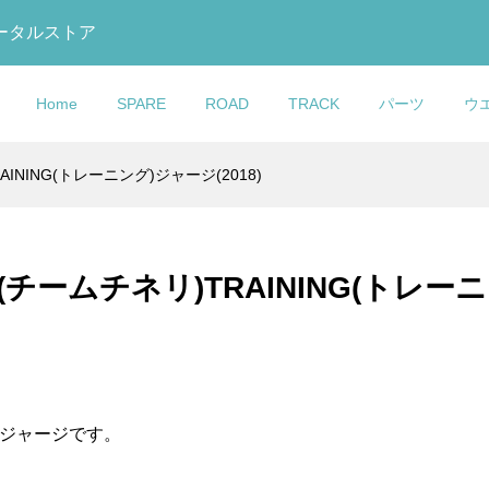
トータルストア
Home
SPARE
ROAD
TRACK
パーツ
ウ
)TRAINING(トレーニング)ジャージ(2018)
O(コルナゴ)Seat
イム)SCYLON(サイ
ック)875
talia(セライタリ
U GLOVE(おたふく
eight(ライトウェイ
COLNAGO(コルナ
COLNAGO(コルナ
DOLAN(ドラン)DF4
KASHIMAX(カシマック
MB Wear(エムビーウエ
COLNAGO(コルナゴ)Wat
ttle Cage(シートチ
N2カーボンフレーム
 RS Track(マディ
FLITE GEL(マック
Y TOUGHNESS(ボ
 Bottle(ウォーター
ゴ)HEXLOCK(ヘックスロ
ゴ)MASTER adidas(マス
CARBON TRACK
ス)FIVE GOLD(ファイブ
ア)Leg Warmer(レッグウ
Bottle(ウォーターボトル)
ケージ)(Y1Rs...
DE(ヌード))
ルエス トラック)...
ル)SUPERFL...
ス)冷感パワース...
hite(ホワイト))
ク)スルーアクスルセット(1.
ー アディダス)フレームセ..
FRAMESET(カーボントラ.
ルド)サドル(加島サドル/FG.
ーマー)(Rips(リップス))
ラック)
nelli(チームチネリ)TRAINING(トレ
¥14,581
¥895,000
¥439,000
¥19,800
¥7,000
¥6,000
)
込)
税込)
税込)
(税込)
(税込)
(税込)
(税込)
(税込)
(税込)
(税込)
(税込)
ANDGEAR(フレー
ック)795 BLADE
MAX(カシマック
O(コルナゴ)Water
FRAMESANDGEAR(フレ
COLNAGO(コルナゴ)V3R
sella Italia MILANO(セ
ア)COLNAGO(コ
ードアールエス)カー
 GOLD(ファイブゴー
(ウォーターボトル)
ムサンドギア)COLNAGO
フレームセット(Rim
タリア ミラノ)TURBO
ct Mount Derai...
セット(2023/...
(加島サドル/FG...
ルナゴ)Direct Mount Derai
Brake/SDM1)
BULLITTサドル(ブラウン
ングジャージです。
¥15,000
¥629,000
¥25,900
税込)
税込)
税込)
(税込)
(税込)
(税込)
(税込)