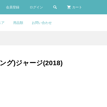

会員登録
ログイン
カート
エア
用品類
お問い合わせ
er
CYCLOPURSUIT(シクロパー
LOOK(ルック)795 BLADE
KASHIMAX(カシマック
FACTOR(ファクター)Water
ッ
タ
ゴー
ォ
(ブ
シュート)オリジナルスルー
RS(ブレードアールエス)カー
ス)FIVE GOLD(ファイブゴー
Bottle(ウォーターボトル)(ブ
..
.
..
..
アクスル(COLNAGO C68/...
ボンフレームセット(2023/...
ルド)サドル(加島サドル/FG...
ラック)
ーニング)ジャージ(2018)
¥8,520
¥950,000
¥20,900
¥6,980
(税込)
(税込)
(税込)
(税込)
ー
S
ライ
SIGEYI COLNAGO(コルナ
COLNAGO(コルナゴ)V3RS
KASHIMAX(カシマック
(コ
ゴ)Disc Brake Direct Mount
フレームセット(Disc
ス)FIVE GOLD(ファイブゴー
...
)
Derailleur Hanger(ディス...
Brake/RCSL)
ルド)サドル(加島サドル/FG...
¥11,000
¥960,000
¥29,800
(税込)
(税込)
(税込)