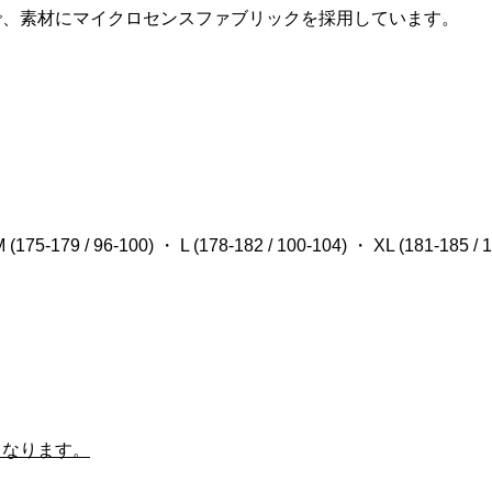
ンヴィ)In-Route(イ
ック)795 BLADE
alia MILANO(セライ
COLNAGO(コルナ
LOOK(ルック)795 BLAD
Selle Italia(セライタリ
で、素材にマイクロセンスファブリックを採用しています。
adset Cover(ヘ
ードアールエス)カー
ラノ)TURBO
ゴ)ERGALシートクランプ
RS(ブレードアールエス)
ア)SLR BOOST(エスエル
バー)(COLNA...
セット(2023/...
(ターボ ボニー)サ...
(φ34.9mm/ブラック/レッド
ボンフレームセット(2023/.
ールブースト)SUPERFLO.
¥10,437
¥950,000
¥69,800
税込)
税込)
(税込)
(税込)
(税込)
(税込)
75-179 / 96-100) ・ L (178-182 / 100-104) ・ XL (181-185 / 
となります。