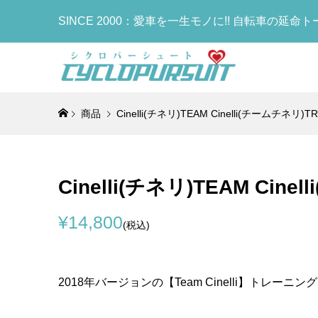
SINCE 2000：愛車を一生モノに!! 自転車の延命
商品
Cinelli(チネリ)TEAM Cinelli(チームチネリ
COLNAG
TIME(タ
LOOK(ル
Selle I
OTAFUK
Lightw
Tube Bo
ロン)GE
MADISON
ア)MAX 
手袋)BOD
ト)Water
ューブボトル
セット(NU
ソン アー
スフライトゲ
ディタフネ
ボトル)(W
Cinelli(チネリ)TEAM Ci
¥27,900
¥998,000
¥498,000
¥35,900
¥900
¥1,190
(税込
(税
(
(
¥14,800
(税込)
FRAMES
LOOK(ル
KASHI
COLNAG
ムサンドギ
RS(ブレ
ス)FIVE
Bottle
ルナゴ)Dire
ボンフレーム
ルド)サドル
(TT1)
2018年バージョンの【Team Cinelli】トレーニ
¥14,000
¥950,000
¥29,800
¥18,900
(
(
(