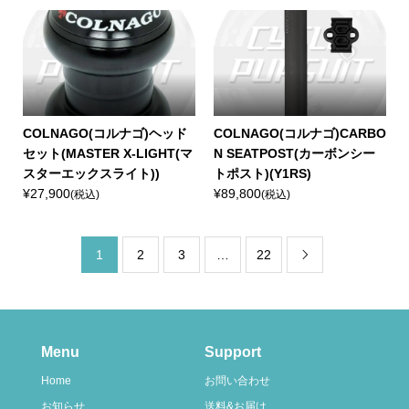
COLNAGO(コルナゴ)ヘッド
COLNAGO(コルナゴ)CARBO
セット(MASTER X-LIGHT(マ
N SEATPOST(カーボンシー
スターエックスライト))
トポスト)(Y1RS)
¥27,900
¥89,800
(税込)
(税込)
1
2
3
…
22

Menu
Support
Home
お問い合わせ
お知らせ
送料&お届け