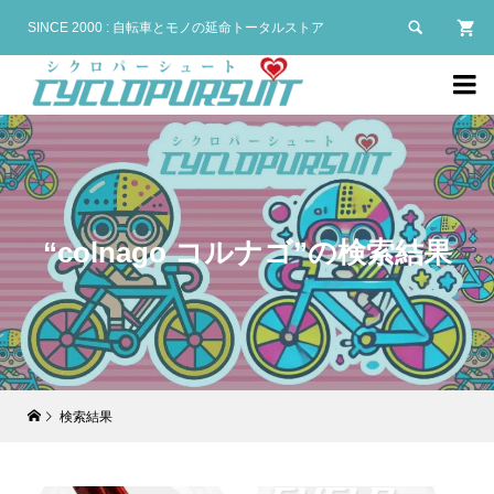

SINCE 2000 : 自転車とモノの延命トータルストア

“colnago コルナゴ”の検索結果
検索結果